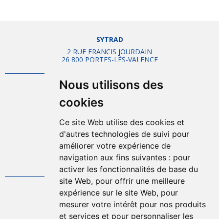
SYTRAD
2 RUE FRANCIS JOURDAIN
26 800 PORTES-LÈS-VALENCE
Nous utilisons des
Mentions légales
cookies
Plan d'accès
Plan du site
Ce site Web utilise des cookies et
Offres d'emplois
d'autres technologies de suivi pour
Politique de confidentialité
améliorer votre expérience de
Gestion des cookies
navigation aux fins suivantes :
pour
FAQ
activer les fonctionnalités de base du
site Web
,
pour offrir une meilleure
expérience sur le site Web
,
pour
04.75.57.80.00
mesurer votre intérêt pour nos produits
et services et pour personnaliser les