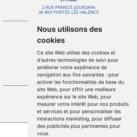
2 RUE FRANCIS JOURDAIN
26 800 PORTES-LÈS-VALENCE
Nous utilisons des
Mentions légales
cookies
Plan d'accès
Plan du site
Ce site Web utilise des cookies et
Offres d'emplois
d'autres technologies de suivi pour
Politique de confidentialité
améliorer votre expérience de
Gestion des cookies
navigation aux fins suivantes :
pour
FAQ
activer les fonctionnalités de base du
site Web
,
pour offrir une meilleure
04.75.57.80.00
expérience sur le site Web
,
pour
mesurer votre intérêt pour nos produits
et services et pour personnaliser les
Contact
interactions marketing
,
pour diffuser
des publicités plus pertinentes pour
2026 © Sytrad
vous
.