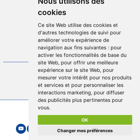
Nous utilisons des
Mentions légales
cookies
Plan d'accès
Plan du site
Ce site Web utilise des cookies et
Offres d'emplois
d'autres technologies de suivi pour
Politique de confidentialité
améliorer votre expérience de
Gestion des cookies
navigation aux fins suivantes :
pour
activer les fonctionnalités de base du
FAQ
site Web
,
pour offrir une meilleure
expérience sur le site Web
,
pour
04.75.57.80.00
mesurer votre intérêt pour nos produits
et services et pour personnaliser les
Contact
interactions marketing
,
pour diffuser
des publicités plus pertinentes pour
vous
.
2026 © Sytrad
Mentions légales
OK
Changer mes préférences