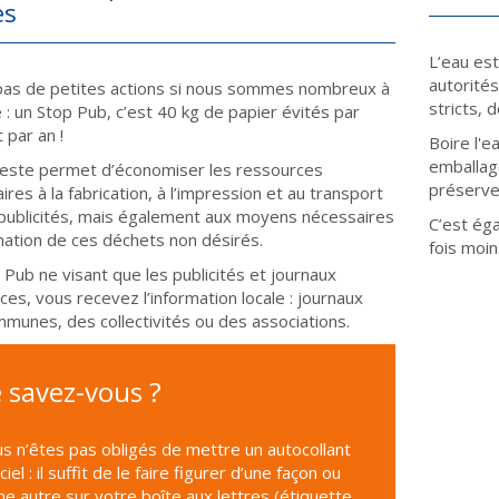
es
L’eau est
autorités
a pas de petites actions si nous sommes nombreux à
stricts, 
e : un Stop Pub, c’est 40 kg de papier évités par
 par an !
Boire l'e
emballage
este permet d’économiser les ressources
préserve
res à la fabrication, à l’impression et au transport
publicités, mais également aux moyens nécessaires
C’est ég
mination de ces déchets non désirés.
fois moin
 Pub ne visant que les publicités et journaux
ces, vous recevez l’information locale : journaux
munes, des collectivités ou des associations.
 savez-vous ?
s n’êtes pas obligés de mettre un autocollant
iciel : il suffit de le faire figurer d’une façon ou
ne autre sur votre boîte aux lettres (étiquette