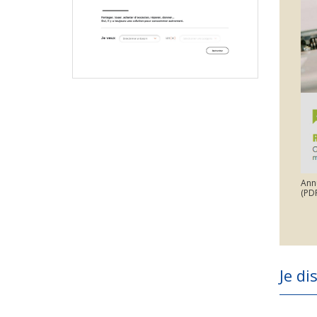
Ann
(PDF
Je di