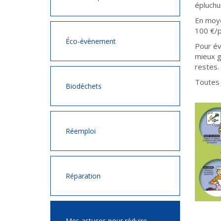
épluchu
En moye
100 €/p
Éco-évènement
Pour év
mieux g
restes.
Toutes 
Biodéchets
Réemploi
Réparation
Mes astuces pour réduire