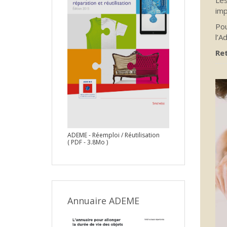
Les
imp
Pou
l’A
Ret
ADEME - Réemploi / Réutilisation
( PDF - 3.8Mo )
Annuaire ADEME