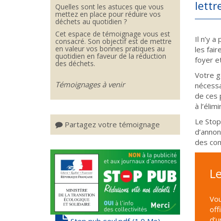
lettr
Quelles sont les astuces que vous
mettez en place pour réduire vos
déchets au quotidien ?
Cet espace de témoignage vous est
Il n’y 
consacré. Son objectif est de mettre
en valeur vos bonnes pratiques au
les fair
quotidien en faveur de la réduction
foyer et
des déchets.
Votre g
Témoignages à venir
nécessai
de ces 
à l’éli
Le Stop
Partagez votre témoignage
d’annon
des com
Le
Vou
off
d’u
Stop pub seul.pdf
(1.0 Mo)