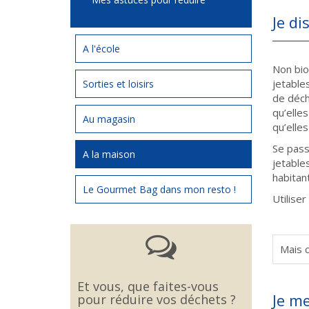
Je di
A l'école
Non bio
jetable
Sorties et loisirs
de déch
qu’elle
Au magasin
qu’elles
Se pass
A la maison
jetable
habitan
Le Gourmet Bag dans mon resto !
Utiliser
Mais 
Et vous, que faites-vous
Je m
pour réduire vos déchets ?