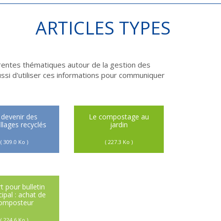
ARTICLES TYPES
érentes thématiques autour de la gestion des
ssi d'utiliser ces informations pour communiquer
 devenir des
Le compostage au
lages recyclés
jardin
( 309.0 Ko )
( 227.3 Ko )
t pour bulletin
ipal : achat de
omposteur
( 224.6 Ko )