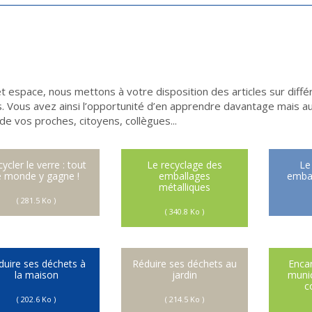
t espace, nous mettons à votre disposition des articles sur diff
. Vous avez ainsi l’opportunité d’en apprendre davantage mais au
de vos proches, citoyens, collègues...
ycler le verre : tout
Le recyclage des
Le
e monde y gagne !
emballages
embal
métalliques
( 281.5 Ko )
( 340.8 Ko )
duire ses déchets à
Réduire ses déchets au
Encar
la maison
jardin
munic
c
( 202.6 Ko )
( 214.5 Ko )