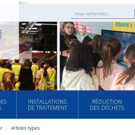
DES
INSTALLATIONS
RÉDUCTION
S
DE TRAITEMENT
DES DÉCHETS
re
Articles types