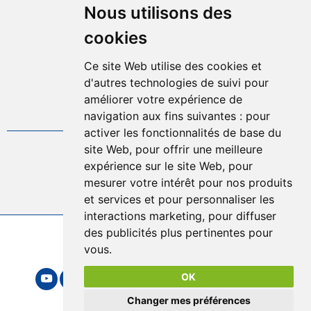
Nous utilisons des
Mentions légales
Plan d'accès
cookies
Plan du site
Offres d'emplois
Ce site Web utilise des cookies et
Politique de confidentialité
d'autres technologies de suivi pour
Gestion des cookies
améliorer votre expérience de
FAQ
navigation aux fins suivantes :
pour
activer les fonctionnalités de base du
site Web
,
pour offrir une meilleure
04.75.57.80.00
expérience sur le site Web
,
pour
mesurer votre intérêt pour nos produits
Contact
et services et pour personnaliser les
interactions marketing
,
pour diffuser
des publicités plus pertinentes pour
2026 © Sytrad
vous
.
Mentions légales
OK
Changer mes préférences