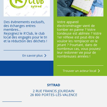
Des évènements exclusifs,
Votre appareil
des échanges entres
électroménager vient de
membres...
tomber en panne ? Votre
Rejoignez le R'Club, le club
tondeuse est abîmée ? Votre
local des engagés pour le tri
1er réflexe est peut-être de
et la réduction des déchets !
vouloir les remplacer en le
jetant ? Pourtant, dans de
nombreux cas, vous pouvez
leur redonner vie pour de
En savoir plus
nombreuses années !
Trouver un acteur local
SYTRAD
2 RUE FRANCIS JOURDAIN
26 800 PORTES-LÈS-VALENCE