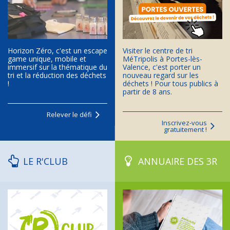
Horizon Zéro, c'est un escape
Visiter le centre de tri
game unique, mobile et
MéTripolis à Portes-lès-
immersif sur la thématique du
Valence, c'est porter un
tri et la réduction des déchets
nouveau regard sur les
!
déchets ! Pour tous publics à
partir de 8 ans.
Relever le défi
Inscrivez-vous
gratuitement !
LE R'CLUB
ANNUAIRE DES 3R