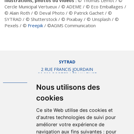
Illustrations, photos ou vidéos :
© Thomas Lemot / ©
Cercle Municipal Vertueux / © ADEME / © Eco Emballages /
© Alain Roth / © Deval Photo / © Patrick Gachet / ©
SYTRAD / © Shutterstock / © Pixabay / © Unsplash / ©
Pexels / ©
Freepik
/ ©AGMS Communication
SYTRAD
2 RUE FRANCIS JOURDAIN
26 800 PORTES-LÈS-VALENCE
Nous utilisons des
Mentions légales
cookies
Plan d'accès
Plan du site
Ce site Web utilise des cookies et
Offres d'emplois
d'autres technologies de suivi pour
Politique de confidentialité
améliorer votre expérience de
navigation aux fins suivantes :
pour
Gestion des cookies