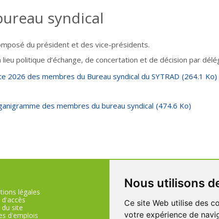
bureau syndical
composé du président et des vice-présidents.
n lieu politique d’échange, de concertation et de décision par délé
ste 2026 des membres du Bureau syndical du SYTRAD
(264.1 Ko)
ganigramme des membres du bureau syndical
(474.6 Ko)
Nous utilisons d
ions légales
 d'accès
Ce site Web utilise des c
04.75.57.80.00
 du site
votre expérience de navig
es d'emplois