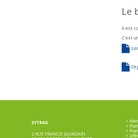
Le 
Il est 
C’est u
Li
Or
Ment
SYTRAD
Plan
Plan
2 RUE FRANCIS JOURDAIN
Offr