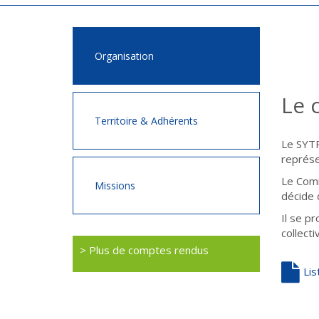
Organisation
Le 
Territoire & Adhérents
Le SYTR
représe
Le Comit
Missions
décide 
Il se p
collecti
>
Plus de comptes rendus
Li