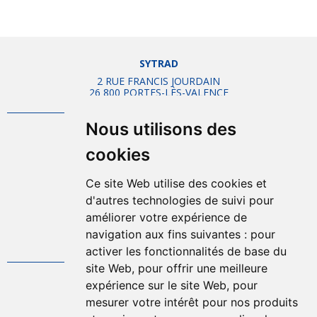
SYTRAD
2 RUE FRANCIS JOURDAIN
26 800 PORTES-LÈS-VALENCE
Nous utilisons des
Mentions légales
cookies
Plan d'accès
Plan du site
Ce site Web utilise des cookies et
Offres d'emplois
d'autres technologies de suivi pour
Politique de confidentialité
améliorer votre expérience de
Gestion des cookies
navigation aux fins suivantes :
pour
FAQ
activer les fonctionnalités de base du
site Web
,
pour offrir une meilleure
expérience sur le site Web
,
pour
04.75.57.80.00
mesurer votre intérêt pour nos produits