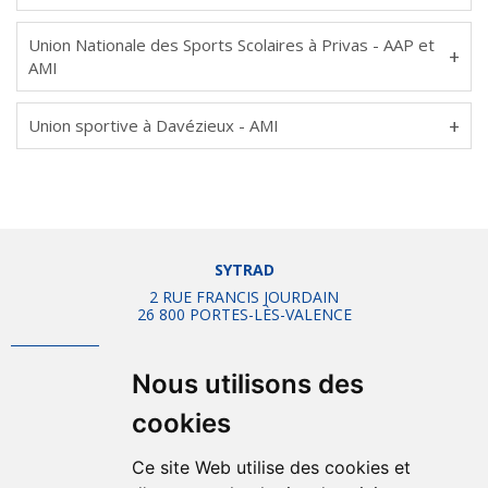
Union Nationale des Sports Scolaires à Privas - AAP et
AMI
Union sportive à Davézieux - AMI
SYTRAD
2 RUE FRANCIS JOURDAIN
26 800 PORTES-LÈS-VALENCE
Nous utilisons des
Mentions légales
Plan d'accès
cookies
Plan du site
Ce site Web utilise des cookies et
Offres d'emplois