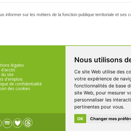
s informer sur les métiers de la fonction publique territoriale et ses 
Nous utilisons d
ions légales
 d'accès
Ce site Web utilise des c
04.75.57.80.00
 du site
votre expérience de navig
es d'emplois
tique de confidentialité
fonctionnalités de base d
ion des cookies
site Web
,
pour mesurer vo
personnaliser les interac
pertinentes pour vous
.
OK
Changer mes préfér