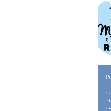
Po
>
Q
>
L
>
A