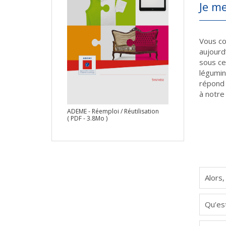
Je me
Vous co
aujourd’
sous ce
légumin
répond 
à notre
ADEME - Réemploi / Réutilisation
( PDF - 3.8Mo )
Alors
Qu’est