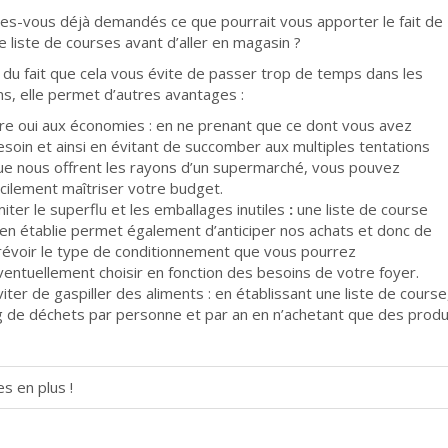
es-vous déjà demandés ce que pourrait vous apporter le fait de
e liste de courses avant d’aller en magasin ?
 du fait que cela vous évite de passer trop de temps dans les
s, elle permet d’autres avantages :
ire oui aux économies : en ne prenant que ce dont vous avez
esoin et ainsi en évitant de succomber aux multiples tentations
ue nous offrent les rayons d’un supermarché, vous pouvez
acilement maîtriser votre budget.
miter le superflu et les emballages inutiles
:
une liste de course
ien établie permet également d’anticiper nos achats et donc de
révoir le type de conditionnement que vous pourrez
ventuellement choisir en fonction des besoins de votre foyer.
viter de gaspiller des aliments : en établissant une liste de cours
g de déchets par personne et par an en n’achetant que des produi
s en plus !