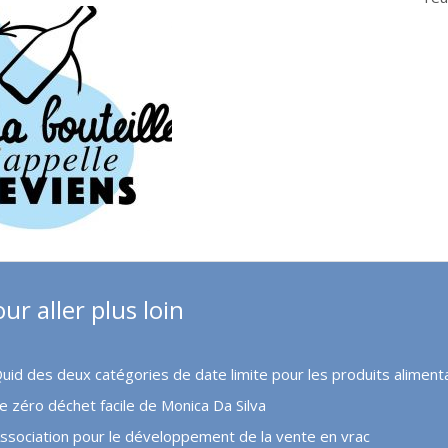
ur aller plus loin
uid des deux catégories de date limite pour les produits aliment
e zéro déchet facile de Monica Da Silva
ssociation pour le développement de la vente en vrac