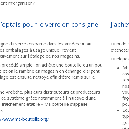
nt m’organiser ?
 j’optais pour le verre en consigne
J’ach
igne du verre (disparue dans les années 90 au
Quoi de 
des emballages à usage unique) revient
d’acheter
sivement sur l’étalage de nos magasins.
Quelques 
n procédé simple : on achète une bouteille ou un pot
fab
e et on le ramène en magasin en échange d’argent.
cos
lage est ensuite nettoyé afin d’être remis sur le
ten
.
nos
e Ardèche, plusieurs distributeurs et producteurs
vou
nt ce système grâce notamment à l’initiative d’une
faç
p fraichement établie « Ma bouteille s’appelle
pou
».
Équ
typ
://www.ma-bouteille.org/
gou
réu