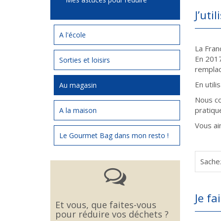
J’uti
A l'école
La Franc
En 2017,
Sorties et loisirs
remplac
En util
Au magasin
Nous co
pratiqu
A la maison
Vous ai
Le Gourmet Bag dans mon resto !
Sachez
Je fa
Et vous, que faites-vous
pour réduire vos déchets ?