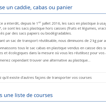
lise un caddie, cabas ou panier
er
e a interdit, depuis le 1
juillet 2016, les sacs en plastique à u
 ce sont les sacs plastique hors caisses (fruits et légumes, vracs,
és par des sacs papiers ou biodégradables.
isant un sac de transport réutilisable, nous diminuons de 2 kg par
nnaissons tous le sac cabas en plastique vendus en caisse des s
es et écologiques dans la mesure où vous les réutilisez pour vos 
meriez cependant trouver une alternative au plastique…
 qu’il existe d’autres façons de transporter vos courses
is une liste de courses