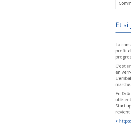
Comme
Et si
La cons
profit 
progres
C’est u
en verr
L’embal
marché
En Drôm
utilise
Start u
revient 
> https