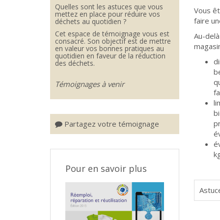
Quelles sont les astuces que vous
Vous êt
mettez en place pour réduire vos
faire un
déchets au quotidien ?
Cet espace de témoignage vous est
Au-delà
consacré. Son objectif est de mettre
magasin
en valeur vos bonnes pratiques au
quotidien en faveur de la réduction
d
des déchets.
b
q
Témoignages à venir
f
li
b
p
Partagez votre témoignage
é
é
k
Pour en savoir plus
Astuce