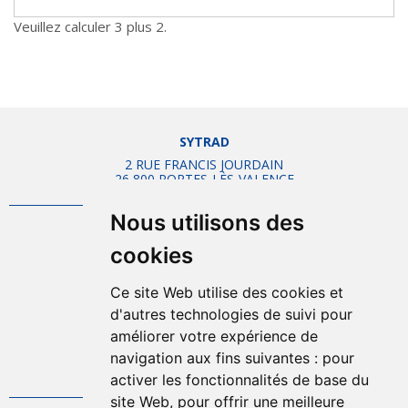
Veuillez calculer 3 plus 2.
SYTRAD
2 RUE FRANCIS JOURDAIN
26 800 PORTES-LÈS-VALENCE
Nous utilisons des
Mentions légales
cookies
Plan d'accès
Plan du site
Ce site Web utilise des cookies et
Offres d'emplois
d'autres technologies de suivi pour
Politique de confidentialité
améliorer votre expérience de
Gestion des cookies
navigation aux fins suivantes :
pour
FAQ
activer les fonctionnalités de base du
site Web
,
pour offrir une meilleure