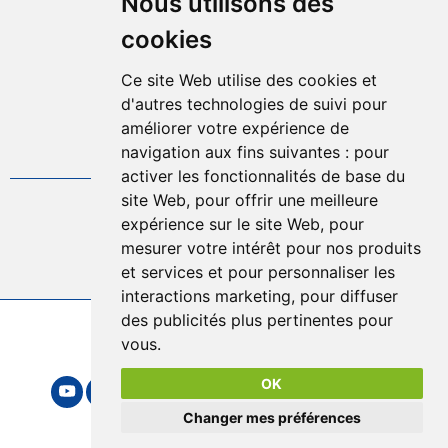
Nous utilisons des
Mentions légales
Plan d'accès
cookies
Plan du site
Ce site Web utilise des cookies et
Offres d'emplois
d'autres technologies de suivi pour
Politique de confidentialité
améliorer votre expérience de
Gestion des cookies
navigation aux fins suivantes :
pour
FAQ
activer les fonctionnalités de base du
site Web
,
pour offrir une meilleure
04.75.57.80.00
expérience sur le site Web
,
pour
mesurer votre intérêt pour nos produits
Contact
et services et pour personnaliser les
interactions marketing
,
pour diffuser
des publicités plus pertinentes pour
2026 © Sytrad
vous
.
Mentions légales
OK
Changer mes préférences