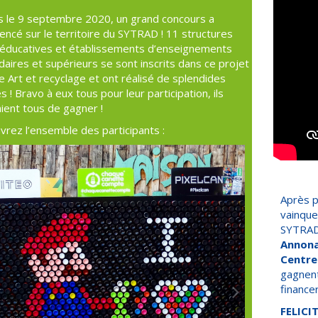
s le 9 septembre 2020, un grand concours a
cé sur le territoire du SYTRAD ! 11 structures
-éducatives et établissements d’enseignements
aires et supérieurs se sont inscrits dans ce projet
lie Art et recyclage et ont réalisé de splendides
 ! Bravo à eux tous pour leur participation, ils
ient tous de gagner !
rez l’ensemble des participants :
Après p
vainque
SYTRAD
Annon
Centre
gagnent
finance
FELICI