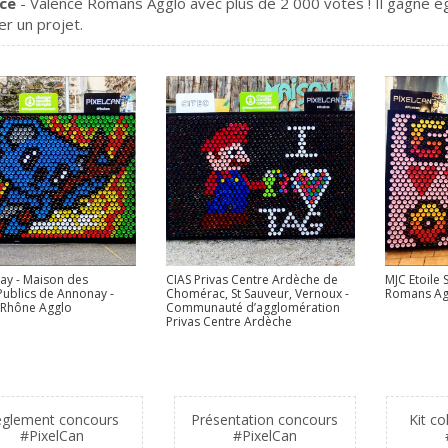
nce
- Valence Romans Agglo avec plus de 2 000 votes ! Il gagne 
er un projet.
CIAS Privas Centre Ardèche de
ay - Maison des
MJC Etoile 
Chomérac, St Sauveur, Vernoux -
Publics de Annonay -
Romans Ag
Communauté d’agglomération
Rhône Agglo
Privas Centre Ardèche
èglement concours
Présentation concours
Kit co
#PixelCan
#PixelCan