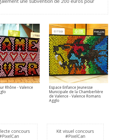
également une subvention de 200 euros pour
Espace Enfance Jeunesse
Sur Rhône - Valence
Municipale de la Chamberlière
glo
de Valence - Valence Romans
Agglo
llecte concours
Kit visuel concours
#PixelCan
#PixelCan