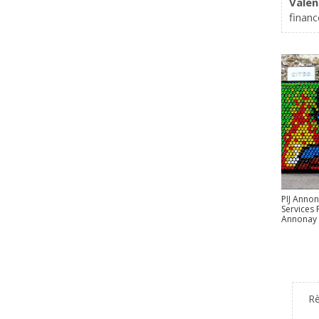
Vale
financ
PIJ Annon
Services 
Annonay 
R