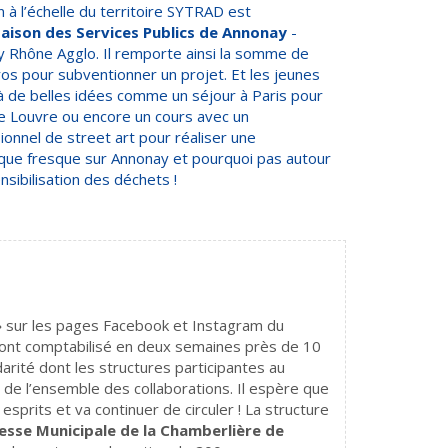
n à l’échelle du territoire SYTRAD est
Maison des Services Publics de Annonay
-
 Rhône Agglo. Il remporte ainsi la somme de
os pour subventionner un projet. Et les jeunes
à de belles idées comme un séjour à Paris pour
 le Louvre ou encore un cours avec un
ionnel de street art pour réaliser une
Espace Enfance Jeunesse Mun
aud SEGPA de Bourg-lès-Valence – Valence Romans
que fresque sur Annonay et pourquoi pas autour
Valence Romans Agglo
nsibilisation des déchets !
»
sur les pages Facebook et Instagram du
ont comptabilisé en deux semaines près de 10
arité dont les structures participantes au
 de l’ensemble des collaborations. Il espère que
prits et va continuer de circuler ! La structure
esse Municipale de la Chamberlière de