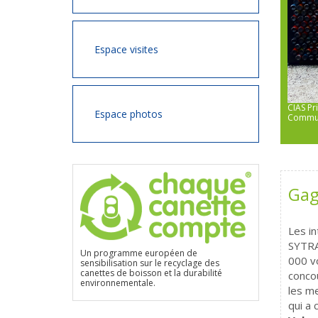
Espace visites
CIAS Pr
PIJ Annonay - Maison des Services Publics de Annonay - Annonay
Espace photos
Commun
Rhône Agglo
Gag
Les in
SYTRA
Un programme européen de
000 vo
sensibilisation sur le recyclage des
canettes de boisson et la durabilité
concou
environnementale.
les me
qui a 