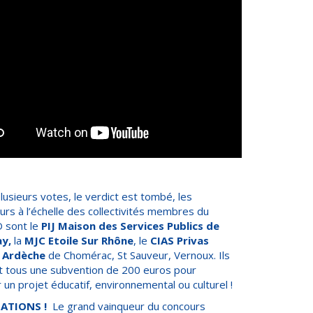
lusieurs votes, le verdict est tombé, les
urs à l’échelle des collectivités membres du
 sont le
PIJ Maison des Services Publics de
ay,
la
MJC Etoile Sur Rhône
, le
CIAS Privas
 Ardèche
de Chomérac, St Sauveur, Vernoux. Ils
 tous une subvention de 200 euros pour
r un projet éducatif, environnemental ou culturel !
TATIONS !
Le grand vainqueur du concours