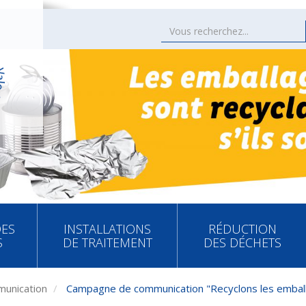
DES
INSTALLATIONS
RÉDUCTION
S
DE TRAITEMENT
DES DÉCHETS
unication
Campagne de communication "Recyclons les emball