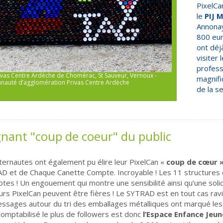
PixelCa
le
PIJ 
Annonay
800 eur
ont déj
visiter
profess
ivas Centre Ardèche de Chomérac, St Sauveur, Vernoux -
Collège Gérard G
magnifi
auté d’agglomération Privas Centre Ardèche
Agglo
de la se
nant "coup de coeur" du public
ternautes ont également pu élire leur PixelCan «
coup de cœur 
D et de Chaque Canette Compte. Incroyable ! Les 11 structures 
tes ! Un engouement qui montre une sensibilité ainsi qu’une solid
rs PixelCan peuvent être fières ! Le SYTRAD est en tout cas ravi
ssages autour du tri des emballages métalliques ont marqué les es
comptabilisé le plus de followers est donc
l’Espace Enfance Jeun