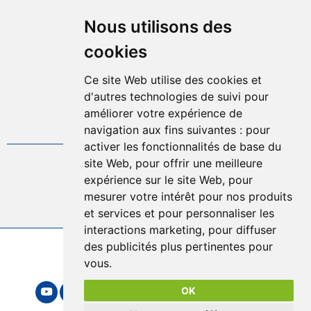
Nous utilisons des
Mentions légales
Plan d'accès
cookies
Plan du site
Offres d'emplois
Ce site Web utilise des cookies et
Politique de confidentialité
d'autres technologies de suivi pour
Gestion des cookies
améliorer votre expérience de
FAQ
navigation aux fins suivantes :
pour
activer les fonctionnalités de base du
site Web
,
pour offrir une meilleure
04.75.57.80.00
expérience sur le site Web
,
pour
mesurer votre intérêt pour nos produits
Contact
et services et pour personnaliser les
interactions marketing
,
pour diffuser
des publicités plus pertinentes pour
2026 © Sytrad
vous
.
Mentions légales
OK