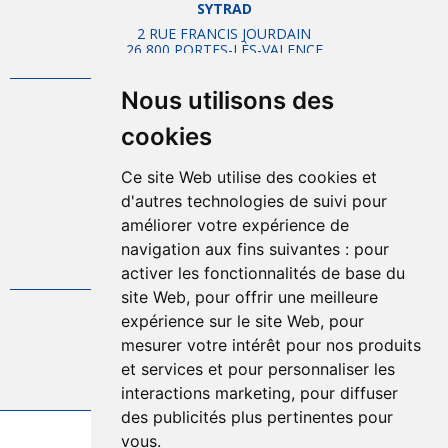
SYTRAD
2 RUE FRANCIS JOURDAIN
26 800 PORTES-LÈS-VALENCE
Nous utilisons des
Mentions légales
cookies
Plan d'accès
Plan du site
Ce site Web utilise des cookies et
Offres d'emplois
d'autres technologies de suivi pour
Politique de confidentialité
améliorer votre expérience de
Gestion des cookies
navigation aux fins suivantes :
pour
FAQ
activer les fonctionnalités de base du
site Web
,
pour offrir une meilleure
expérience sur le site Web
,
pour
04.75.57.80.00
mesurer votre intérêt pour nos produits
et services et pour personnaliser les
Contact
interactions marketing
,
pour diffuser
des publicités plus pertinentes pour
vous
.
2026 © Sytrad