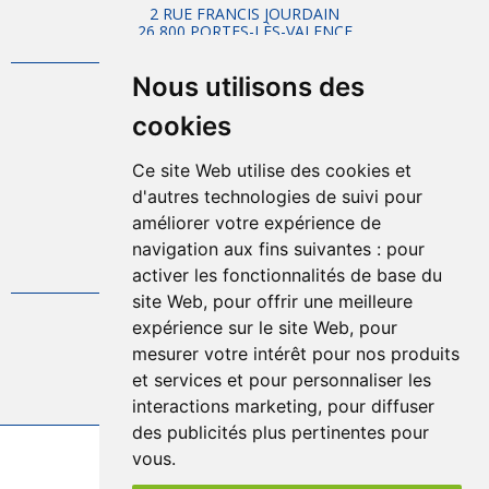
2 RUE FRANCIS JOURDAIN
26 800 PORTES-LÈS-VALENCE
Nous utilisons des
Mentions légales
cookies
Plan d'accès
Plan du site
Ce site Web utilise des cookies et
Offres d'emplois
d'autres technologies de suivi pour
Politique de confidentialité
améliorer votre expérience de
Gestion des cookies
navigation aux fins suivantes :
pour
FAQ
activer les fonctionnalités de base du
site Web
,
pour offrir une meilleure
expérience sur le site Web
,
pour
04.75.57.80.00
mesurer votre intérêt pour nos produits
et services et pour personnaliser les
Contact
interactions marketing
,
pour diffuser
des publicités plus pertinentes pour
vous
.
2026 © Sytrad