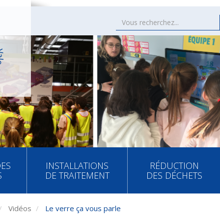
DES
INSTALLATIONS
RÉDUCTION
S
DE TRAITEMENT
DES DÉCHETS
Vidéos
Le verre ça vous parle